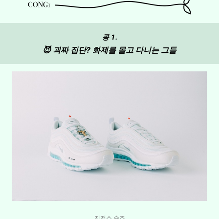
콩 1.
😈 괴짜 집단? 화제를 몰고 다니는 그들
지저스 슈즈