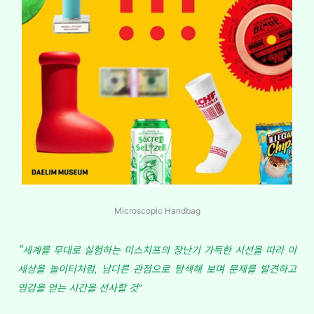
Microscopic Handbag
"세계를
무대로
실험하는
미스치프의
장난기
가득한
시선을
따라
이
세상을
놀이터처럼
남다른
관점으로
탐색해
보며
문제를
발견하고
,
영감을
얻는
시간을
선사할
것
”