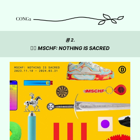
콩 2.
☝🏻 MSCHF: NOTHING IS SACRED