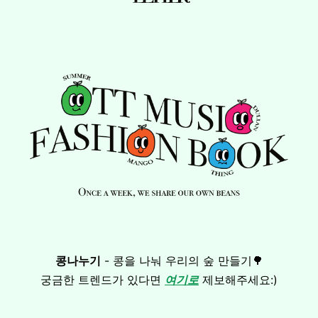
콩나누기
-
콩을 나눠 우리의 숲 만들기🌳
궁금한 트렌드가 있다면
여기로
제보해주세요:)