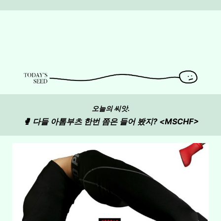
오늘의 씨앗.
🥊 다들 아톰부츠 한번 쯤은 들어 봤지? <MSCHF>