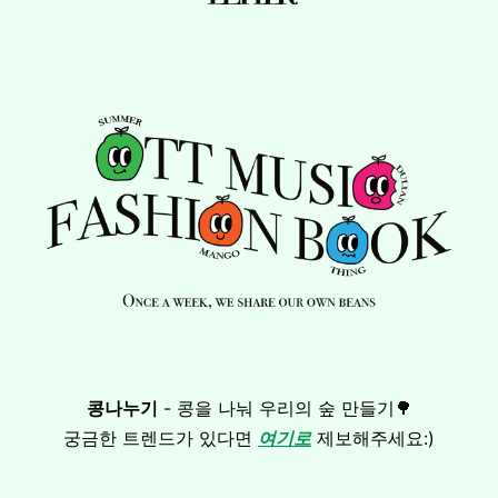
콩나누기
-
콩을 나눠 우리의 숲 만들기🌳
궁금한 트렌드가 있다면
여기로
제보해주세요:)